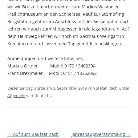
wo wir Brotzeit machen weiter zum Markus Wasmeier
Freilichtmuseum an den Schliersee. Rauf zur Stümpfling
Bergstation geht es im Anschluss mit der Sesselbahn, dort
kehren wir auch zum Mittagessen in die Jagahüttn ein. Auf
dem Heimweg kehren wir noch im Gasthaus Weingart in
Kematen ein und lassen den Tag gemütlich ausklingen.
Anmeldungen und weitere Infos bei:
Markus Ortner Mobil: 0170 / 5402394
Franz Drexlmeier Mobil: 0151 / 18352092
Dieser Beitrag wurde am
3. September 2019
von
Stefan Rachl
unter
Allgemein
veröffentlicht.
Beitragsnavigation
←
Auf zum Gaufest nach
Jahreshauptversammlung
→