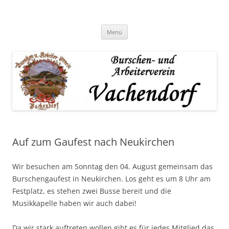
Zum
Inhalt
springen
Menü
Auf zum Gaufest nach Neukirchen
Wir besuchen am Sonntag den 04. August gemeinsam das
Burschengaufest in Neukirchen. Los geht es um 8 Uhr am
Festplatz, es stehen zwei Busse bereit und die
Musikkapelle haben wir auch dabei!
Da wir stark auftreten wollen gibt es für jedes Mitglied das