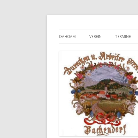
Zum
Inhalt
springen
DAHOAM
VEREIN
TERMINE
VORSTANDSCHAFT
SATZUNG
CHRONIK