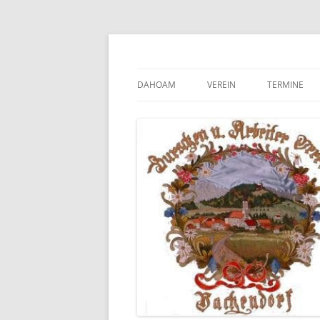
Zum
Inhalt
springen
DAHOAM
VEREIN
TERMINE
VORSTANDSCHAFT
SATZUNG
CHRONIK